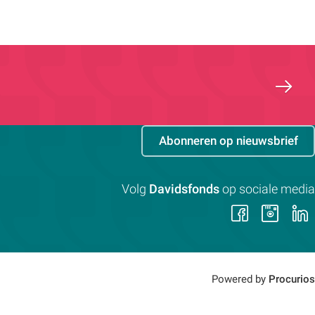
Abonneren op nieuwsbrief
Volg
Davidsfonds
op sociale media
Volg
Vol
ons
on
op
op
Faceb
Ins
Powered by
Procurios