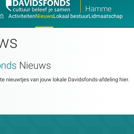
Hamme
Activiteiten
Nieuws
Lokaal bestuur
Lidmaatschap
ws
onds
Nieuws
te nieuwtjes van jouw lokale Davidsfonds-afdeling hier.