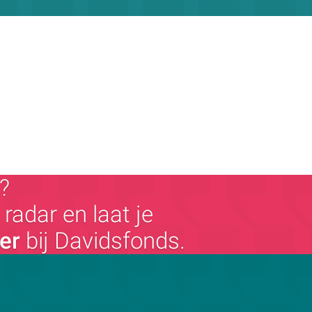
?
radar en laat je
ger
bij Davidsfonds.