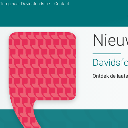
Terug naar Davidsfonds.be
Contact
Nieu
Zoek:
Davidsf
Zoeken
Ontdek de laats