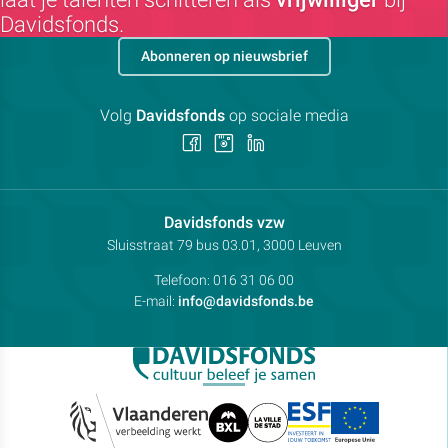
Davidsfonds.
Abonneren op nieuwsbrief
Volg
Davidsfonds
op sociale media
Volg
Volg
Volg
ons
ons
ons
op
op
op
Facebook
Instagram
LinkedIn
Contactpersoon:
Davidsfonds vzw
Adres:
Sluisstraat 79
bus 03.01, 3000
Leuven
Telefoon:
016 31 06 00
E-mail:
info@davidsfonds.be