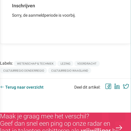
Inschrijven
Sorry, de aanmeldperiode is voorbij.
Labels:
WETENSCHAP & TECHNIEK
LEZING
VOORDRACHT
CULTUURREGIO DENDERREGIO
CULTUURREGIO WAASLAND
Faceb
Lin
Terug naar overzicht
Deel dit artikel:
Maak je graag mee het verschil?
Geef dan snel een ping op onze radar en
laat je talenten schitteren als
vrijwilliger
bij