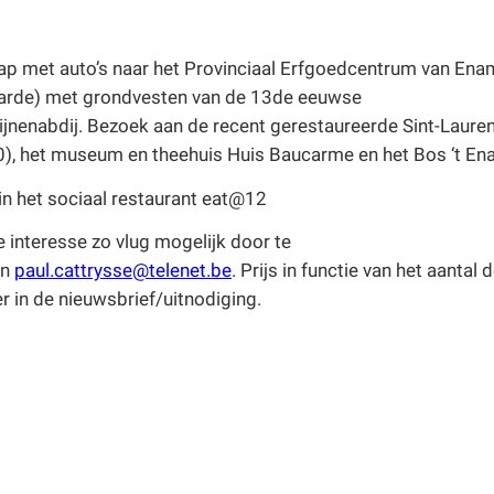
ap met auto’s naar het Provinciaal Erfgoedcentrum van En
arde) met grondvesten van de 13de eeuwse
ijnenabdij. Bezoek aan de recent gerestaureerde Sint-Laure
0), het museum en theehuis Huis Baucarme en het Bos ‘t E
 in het sociaal restaurant eat@12
e interesse zo vlug mogelijk door te
an
paul.cattrysse@telenet.be
. Prijs in functie van het aantal
er in de nieuwsbrief/uitnodiging.