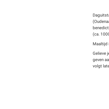
Daguitst
(Oudena
benedict
(ca. 100
Maaltijd
Gelieve j
geven a
volgt lat