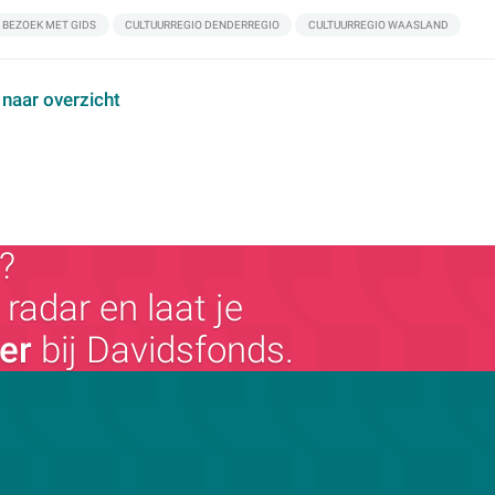
BEZOEK MET GIDS
CULTUURREGIO DENDERREGIO
CULTUURREGIO WAASLAND
 naar overzicht
?
radar en laat je
ger
bij Davidsfonds.