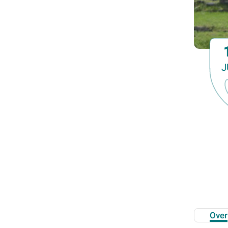
E-cursus
Familiedag
Fietstocht
Lezing
Meerdaagse uitstap
J
Ontmoeting met receptie
Voorstelling (theater, literatuur, film,...)
Wandeling
Wandeling met gids
Webinar
Weekendcursus
Workshop
Zomercursus
Over