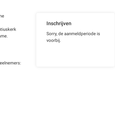
ame
Inschrijven
ntiuskerk
Sorry, de aanmeldperiode is
name.
voorbij.
 deelnemers: