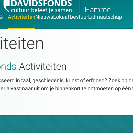
Hamme
Activiteiten
Nieuws
Lokaal bestuur
Lidmaatschap
iteiten
onds
Activiteiten
seerd in taal, geschiedenis, kunst of erfgoed? Zoek op dez
n er alvast naar uit om je binnenkort te ontmoeten op één 