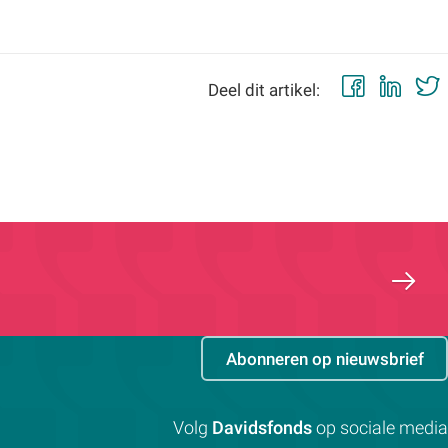
Faceb
Lin
Deel dit artikel:
Abonneren op nieuwsbrief
Volg
Davidsfonds
op sociale media