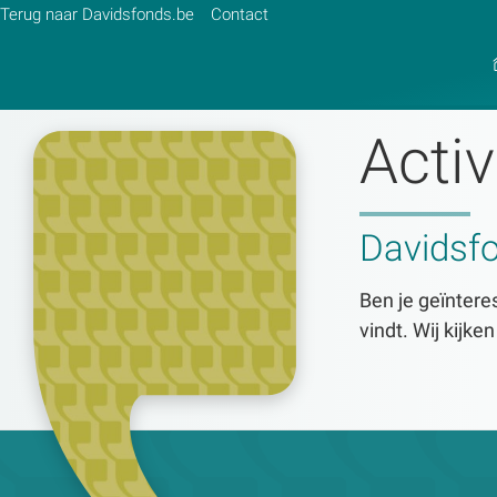
Terug naar Davidsfonds.be
Contact
Activ
Zoek:
Davidsf
Zoeken
Ben je geïnteres
vindt. Wij kijke